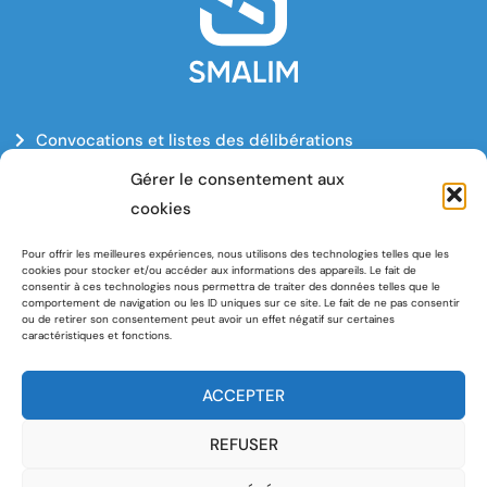
Convocations et listes des délibérations
Délibérations
Gérer le consentement aux
Avis de publicité
cookies
Mentions légales
Pour offrir les meilleures expériences, nous utilisons des technologies telles que les
Politique de cookies
cookies pour stocker et/ou accéder aux informations des appareils. Le fait de
consentir à ces technologies nous permettra de traiter des données telles que le
comportement de navigation ou les ID uniques sur ce site. Le fait de ne pas consentir
ou de retirer son consentement peut avoir un effet négatif sur certaines
Syndicat Mixte de l’Aéroport de Lille Métropole (SMALIM)
caractéristiques et fonctions.
Siège de Région
151, Avenue du Président Hoover
ACCEPTER
59555 Lille Cedex
REFUSER
33 (0)3 74 27 57 94