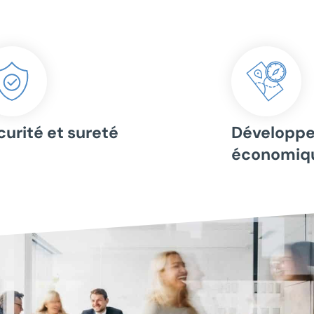
curité et sureté
Développ
économiqu