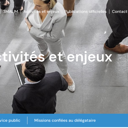
SMALIM
Activités et enjeux
Publications officielles
Contact
tivités et enjeux
vice public
Missions confiées au délégataire