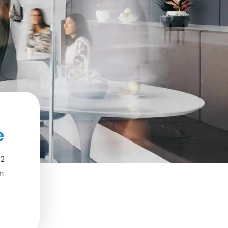
e
42
n