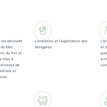
 les aéronefs
L’entretien et l’exploitation des
L’e
s du bloc
aérogares.
et 
rs, du fret et
pub
la mise à
à l
ntéressés de
con
tériels et
ires.