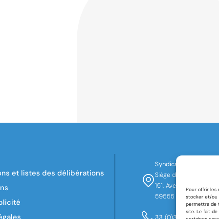
Syndicat Mixte de l’A
ns et listes des délibérations
Siège de Région
151, Avenue du Présid
ons
Pour offrir le
59555 Lille Cedex
stocker et/ou 
licité
permettra de t
site. Le fait 
égales
33 (0)3 74 27 57 94
certaines cara