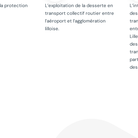
 la protection
L’exploitation de la desserte en
L’i
transport collectif routier entre
dess
l’aéroport et l’agglomération
tra
lilloise.
ent
Lill
des
tra
par
des